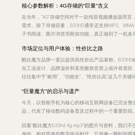
核心参数解析：4G存储的“巨量”含义
在当年，“4G”存储空间对于一款纯音视频播放器而
需求。除了存储容量，B33HD通常还支持MP3、WM
子书阅读、图片浏览等附加功能，真正做到了一机多
市场定位与用户体验：性价比之路
酷比魔方品牌一直以提供高性价比产品著称。B33HD
在工业设计、品牌溢价和某些极致音质上或许有差距
往往集中于“耐用”、“功能全”、“性价比高”这几个关键
“巨量魔方”的启示与遗产
今天，以智能手机为核心的移动互联网设备已完全整合了
品，代表了移动数码设备普及过程中的一个重要阶段
回看“酷比魔方b33hd 4g mp3”的图片与资料
身的、相对简单的数字娱乐时代。它就像一颗时间胶