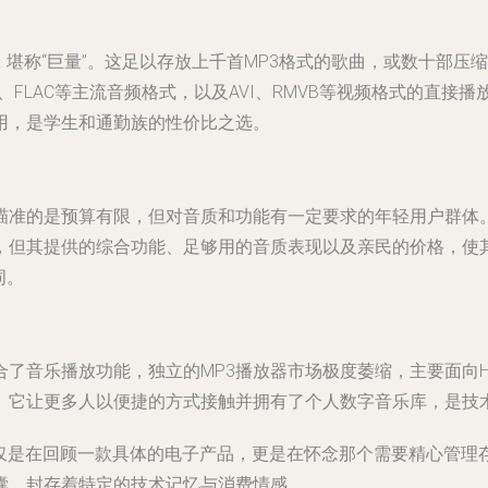
言，堪称“巨量”。这足以存放上千首MP3格式的歌曲，或数十部
A、FLAC等主流音频格式，以及AVI、RMVB等视频格式的直
用，是学生和通勤族的性价比之选。
瞄准的是预算有限，但对音质和功能有一定要求的年轻用户群体。与同
，但其提供的综合功能、足够用的音质表现以及亲民的价格，使
词。
音乐播放功能，独立的MP3播放器市场极度萎缩，主要面向Hi-
。它让更多人以便捷的方式接触并拥有了个人数字音乐库，是技
，我们不仅是在回顾一款具体的电子产品，更是在怀念那个需要精心管理
囊，封存着特定的技术记忆与消费情感。