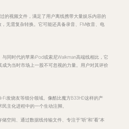
压缩过的视频文件，满足了用户离线携带大量娱乐内容的
接播放，无需复杂转换。它可能还具备录音、FM收音、电
时代的苹果iPod或索尼Walkman高端线相比，它
其成为当时市场上一股不可忽视的力量。用户对其评价
Fi发烧友等细分领域。像酷比魔方B33HD这样的产
术民主化进程中的一个生动注脚。
存储空间、通过数据线传输文件、专注于“听”和“看”本