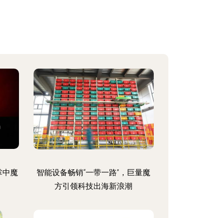
典掌中魔
智能设备畅销“一带一路”，巨量魔
方引领科技出海新浪潮