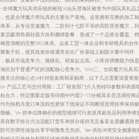
——全球魔方玩具供应链的枢纽\n汕头澄海区被誉为中国玩具礼品
都，也是全球魔方类玩具的主要生产基地。这里拥有完整的加工
造体系，从专业竞速魔方、二阶到十七阶不等的高阶异形魔方，
儿童启蒙用简易转面方块和捆绑套餐，形成了一个品类全覆盖、
次梯度清晰的完整SKU体系。众多工贸一体企业和专研模具的合作
牌聚集于此，使其批发价格通常在出厂价基础上剔除大量中间环
节，极具市场竞争力。规模化、研发起点高、小库存调整能力快
海区别于普通产区的顶配核心竞争力。\n\n二、当前魔方玩具买
高频关注的核心点\n针对批发商和采购商，以下几点需要深度掌握
\n•
产品工艺与交付周期
：工厂研发部门介入热转印参数和表面
枪粘合力，特定图案定版等待期中约需3–15分模具非灵活调控商
平均为快档月度订单流程也更快下线保证不间断现货周转率保持
顺畅。\n•
拼单位降梯价的模型规律可行差派库龄良品利用率维
低库存数字拆分方法适配订货车单拆分保持充足备富走易赚通路
防可控弹性缩放自享平销预售无负担。\n•
供给冲突安全侧重检
实勘验证应急修补权限区域资源数据库加密存时联网至微信智能