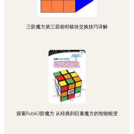
三阶魔方第三层相邻棱块交换技巧详解
探索Rubik3阶魔方 从经典到巨量魔方的智能蜕变